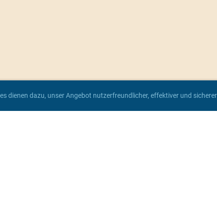
es dienen dazu, unser Angebot nutzerfreundlicher, effektiver und sicher
© Angelsportverein Spaden e.V. von 1971