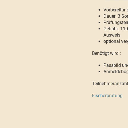
Vorbereitun
Dauer: 3 So
Prüfungster
Gebühr: 110,
Ausweis
optional ver
Benötigt wird :
Passbild un
Anmeldeboge
Teilnehmeranzah
Fischerprüfung