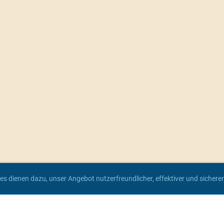
es dienen dazu, unser Angebot nutzerfreundlicher, effektiver und sicher